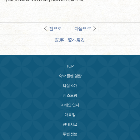
전으로
다음으로
記事一覧へ戻る
TOP
숙박 플랜 일람
객실 소개
레스토랑
지배인 인사
대욕장
관내 시설
주변 정보