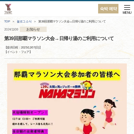
숙박 예약
MENU
TOP
블로그 소식
第39回那覇マラソン大会→日帰り湯のご利用について
お知らせ
2024/11/08
第39回那覇マラソン大会→日帰り湯のご利用について
【提供日程：
2025/12/07(日)
】
【
イベント・フェア
】