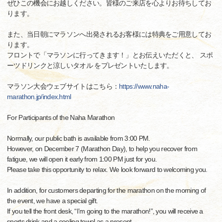
ぜひこの機会にお越しください。皆様のご来店を心よりお待ちしてお
ります。
また、当日朝にマラソンへ出発されるお客様には特典をご用意してお
ります。
フロントで「マラソンに行ってきます！」とお伝えいただくと、 スポ
ーツドリンクと涼しいタオル をプレゼントいたします。
マラソン大会ウェブサイトはこちら：
https://www.naha-
marathon.jp/index.html
For Participants of the Naha Marathon
Normally, our public bath is available from 3:00 PM.
However, on December 7 (Marathon Day), to help you recover from
fatigue, we will open it early from 1:00 PM just for you.
Please take this opportunity to relax. We look forward to welcoming you.
In addition, for customers departing for the marathon on the morning of
the event, we have a special gift.
If you tell the front desk, “I’m going to the marathon!”, you will receive a
sports drink and a cooling towel as a present.