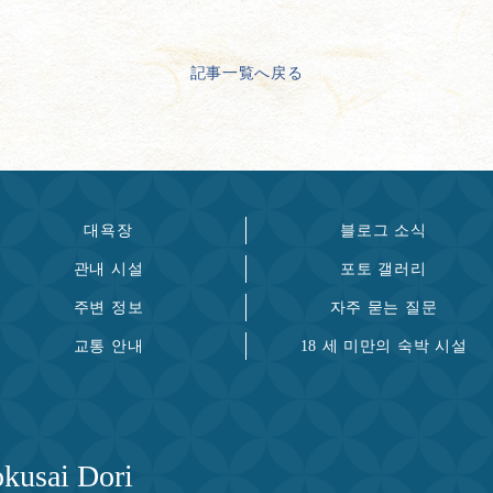
記事一覧へ戻る
대욕장
블로그 소식
관내 시설
포토 갤러리
주변 정보
자주 묻는 질문
교통 안내
18 세 미만의 숙박 시설
kusai Dori