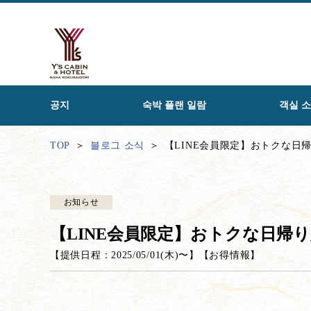
공지
숙박 플랜 일람
객실 
TOP
블로그 소식
【LINE会員限定】おトクな日
お知らせ
【LINE会員限定】おトクな日帰
【提供日程：
2025/05/01(木)
〜】
【
お得情報
】