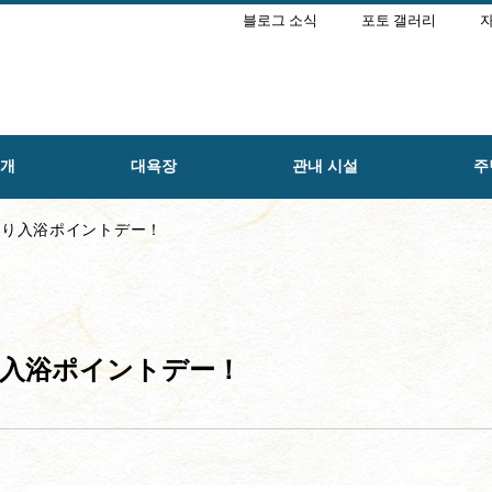
블로그 소식
포토 갤러리
자
소개
대욕장
관내 시설
주
帰り入浴ポイントデー！
り入浴ポイントデー！