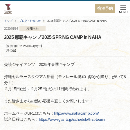
宿泊予約
MENU
トップ
ブログ・お知らせ
2025 那覇キャンプ 2025 SPRING CAMP in NAHA
お知らせ
2025/01/24
2025 那覇キャンプ 2025 SPRING CAMP in NAHA
【提供日程：
2025/01/24(金)
〜】
【
その他
】
売読ジャイアンツ 2025年春季キャンプ
沖縄セルラースタジアム那覇（モノレール奥武山駅から降り、歩いて5
分！）
２月15日(土)～２月25日(火)の11日間行われます。
また皆さまからの熱い応援を宜しくお願いします！
ホームページURLはこちら：
http://www.nahacamp.com/
試合日程はこちら：
https://www.giants.jp/schedule/first-team/