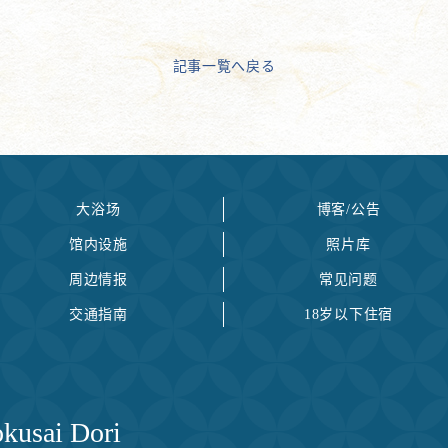
記事一覧へ戻る
大浴场
博客/公告
馆内设施
照片库
周边情报
常见问题
交通指南
18岁以下住宿
kusai Dori