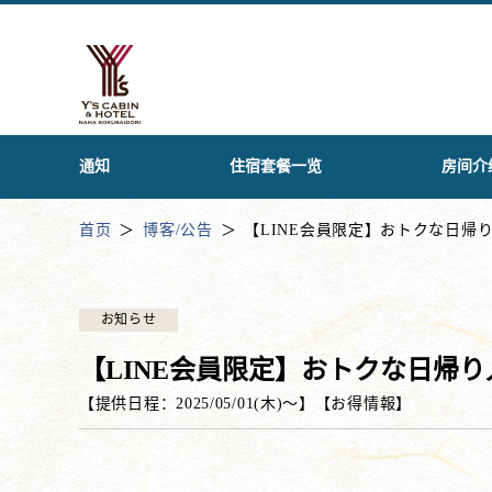
通知
住宿套餐一览
房间介
首页
博客/公告
【LINE会員限定】おトクな日帰
お知らせ
【LINE会員限定】おトクな日帰
【提供日程：
2025/05/01(木)
〜】
【
お得情報
】