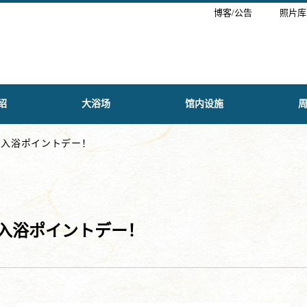
博客/公告
照片库
绍
大浴场
馆内设施
り入浴ポイントデー！
り入浴ポイントデー！