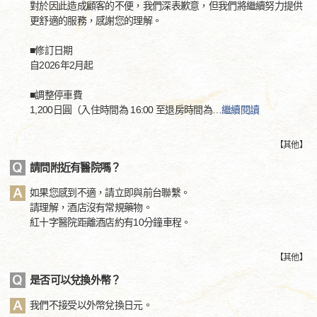
對於因此造成顧客的不便，我們深表歉意，但我們將繼續努力提供
更舒適的服務，感謝您的理解。
■修訂日期
自2026年2月起
■調整停車費
1,200日圓（入住時間為 16:00 至退房時間為
…
繼續閱讀
【
其他
】
請問附近有醫院嗎？
如果您感到不適，請立即與前台聯繫。
請理解，酒店沒有常規藥物。
紅十字醫院距離酒店約有10分鐘車程。
【
其他
】
是否可以兌換外幣？
我們不接受以外幣兌換日元。