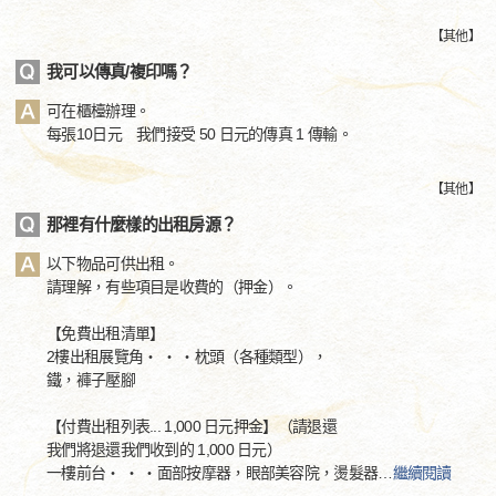
【
其他
】
我可以傳真/複印嗎？
可在櫃檯辦理。
每張10日元 我們接受 50 日元的傳真 1 傳輸。
【
其他
】
那裡有什麼樣的出租房源？
以下物品可供出租。
請理解，有些項目是收費的（押金）。
【免費出租清單】
2樓出租展覽角・ ・ ・枕頭（各種類型），
鐵，褲子壓腳
【付費出租列表... 1,000 日元押金】（請退還
我們將退還我們收到的 1,000 日元）
一樓前台・ ・ ・面部按摩器，眼部美容院，燙髮器
…
繼續閱讀