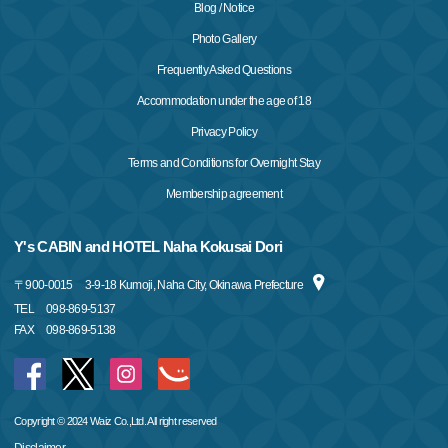
Blog / Notice
Photo Gallery
Frequently Asked Questions
Accommodation under the age of 18
Privacy Policy
Terms and Conditions for Overnight Stay
Membership agreement
Y's CABIN and HOTEL Naha Kokusai Dori
〒
900-0015
3-9-18 Kumoji, Naha City, Okinawa Prefecture
TEL
098-869-5137
FAX
098-869-5138
Copyright © 2024 Waiz Co.,Ltd. All right reserved