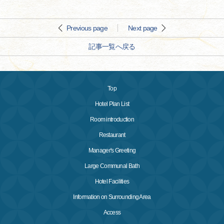
Previous page
Next page
記事一覧へ戻る
Top
Hotel Plan List
Room introduction
Restaurant
Manager's Greeting
Large Communal Bath
Hotel Facilities
Information on Surrounding Area
Access