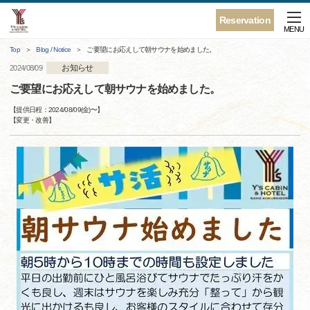
Reservation
MENU
Top
Blog / Notice
ご要望にお応えして朝サウナを始めました。
お知らせ
2024/08/09
ご要望にお応えして朝サウナを始めました。
【提供日程：
2024/08/09(金)
〜】
【
変更・改善
】