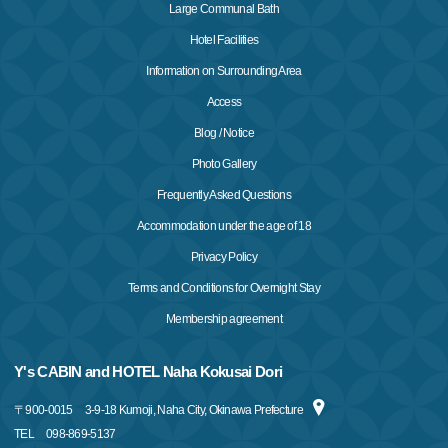
Large Communal Bath
Hotel Facilities
Information on Surrounding Area
Access
Blog / Notice
Photo Gallery
Frequently Asked Questions
Accommodation under the age of 18
Privacy Policy
Terms and Conditions for Overnight Stay
Membership agreement
Y's CABIN and HOTEL Naha Kokusai Dori
〒
900-0015
3-9-18 Kumoji, Naha City, Okinawa Prefecture
TEL
098-869-5137