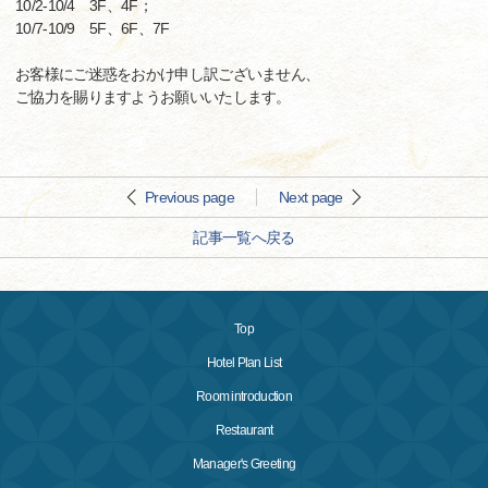
10/2-10/4 3F、4F；
10/7-10/9 5F、6F、7F
お客様にご迷惑をおかけ申し訳ございません、
ご協力を賜りますようお願いいたします。
Previous page
Next page
記事一覧へ戻る
Top
Hotel Plan List
Room introduction
Restaurant
Manager's Greeting