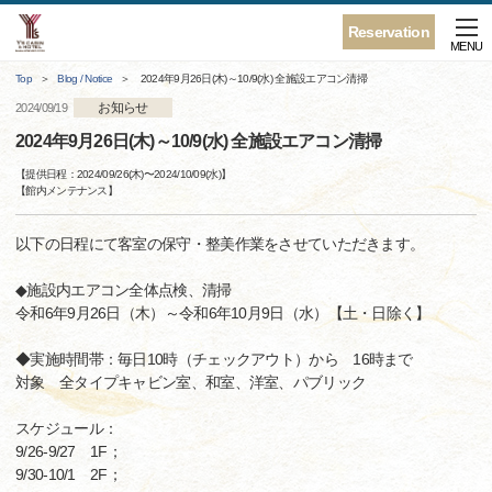
Reservation
MENU
Top
Blog / Notice
2024年9月26日(木)～10/9(水) 全施設エアコン清掃
お知らせ
2024/09/19
2024年9月26日(木)～10/9(水) 全施設エアコン清掃
【提供日程：
2024/09/26(木)
〜
2024/10/09(水)
】
【
館内メンテナンス
】
以下の日程にて客室の保守・整美作業をさせていただきます。
◆施設内エアコン全体点検、清掃
令和6年9月26日（木）～令和6年10月9日（水）【土・日除く】
◆実施時間帯：毎日10時（チェックアウト）から 16時まで
対象 全タイプキャビン室、和室、洋室、パブリック
スケジュール：
9/26-9/27 1F；
9/30-10/1 2F；